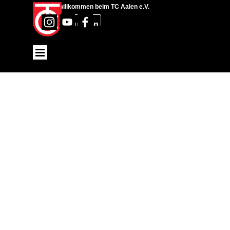
Direkt zum Seiteninhalt
Herzlich willkommen beim TC Aalen e.V.
Suchen
Menü überspringen