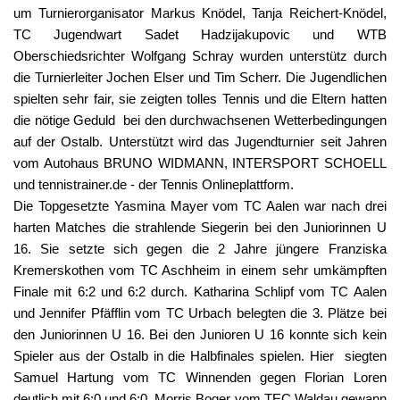
um Turnierorganisator Markus Knödel, Tanja Reichert-Knödel,
TC Jugendwart Sadet Hadzijakupovic und WTB
Oberschiedsrichter Wolfgang Schray wurden unterstütz durch
die Turnierleiter Jochen Elser und Tim Scherr. Die Jugendlichen
spielten sehr fair, sie zeigten tolles Tennis und die Eltern hatten
die nötige Geduld bei den durchwachsenen Wetterbedingungen
auf der Ostalb. Unterstützt wird das Jugendturnier seit Jahren
vom Autohaus BRUNO WIDMANN, INTERSPORT SCHOELL
und tennistrainer.de - der Tennis Onlineplattform.
Die Topgesetzte Yasmina Mayer vom TC Aalen war nach drei
harten Matches die strahlende Siegerin bei den Juniorinnen U
16. Sie setzte sich gegen die 2 Jahre jüngere Franziska
Kremerskothen vom TC Aschheim in einem sehr umkämpften
Finale mit 6:2 und 6:2 durch. Katharina Schlipf vom TC Aalen
und Jennifer Pfäfflin vom TC Urbach belegten die 3. Plätze bei
den Juniorinnen U 16. Bei den Junioren U 16 konnte sich kein
Spieler aus der Ostalb in die Halbfinales spielen. Hier siegten
Samuel Hartung vom TC Winnenden gegen Florian Loren
deutlich mit 6:0 und 6:0. Morris Boger vom TEC Waldau gewann