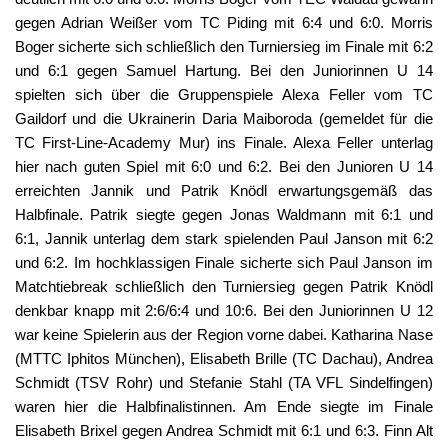
gegen Adrian Weißer vom TC Piding mit 6:4 und 6:0. Morris
Boger sicherte sich schließlich den Turniersieg im Finale mit 6:2
und 6:1 gegen Samuel Hartung. Bei den Juniorinnen U 14
spielten sich über die Gruppenspiele Alexa Feller vom TC
Gaildorf und die Ukrainerin Daria Maiboroda (gemeldet für die
TC First-Line-Academy Mur) ins Finale. Alexa Feller unterlag
hier nach guten Spiel mit 6:0 und 6:2. Bei den Junioren U 14
erreichten Jannik und Patrik Knödl erwartungsgemäß das
Halbfinale. Patrik siegte gegen Jonas Waldmann mit 6:1 und
6:1, Jannik unterlag dem stark spielenden Paul Janson mit 6:2
und 6:2. Im hochklassigen Finale sicherte sich Paul Janson im
Matchtiebreak schließlich den Turniersieg gegen Patrik Knödl
denkbar knapp mit 2:6/6:4 und 10:6. Bei den Juniorinnen U 12
war keine Spielerin aus der Region vorne dabei. Katharina Nase
(MTTC Iphitos München), Elisabeth Brille (TC Dachau), Andrea
Schmidt (TSV Rohr) und Stefanie Stahl (TA VFL Sindelfingen)
waren hier die Halbfinalistinnen. Am Ende siegte im Finale
Elisabeth Brixel gegen Andrea Schmidt mit 6:1 und 6:3.
Finn Alt