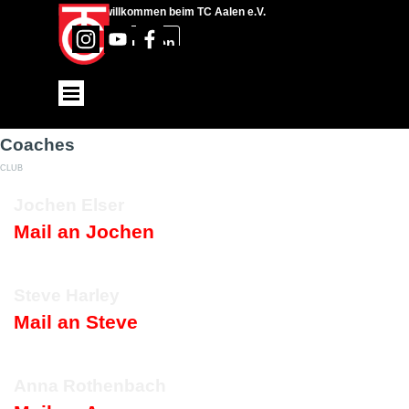
Direkt zum Seiteninhalt
Herzlich willkommen beim TC Aalen e.V.
Suchen
Menü überspringen
Coaches
CLUB
Jochen Elser
Mail an Jochen
Steve Harley
Mail an Steve
Anna Rothenbach